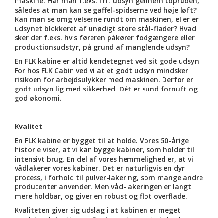
maskine. Har man f.eks. frit udsyn gennem topruden,
således at man kan se gaffel-spidserne ved høje løft?
Kan man se omgivelserne rundt om maskinen, eller er
udsynet blokkeret af unødigt store stål-flader? Hvad
sker der f.eks. hvis føreren påkører fodgængere eller
produktionsudstyr, på grund af manglende udsyn?
En FLK kabine er altid kendetegnet ved sit gode udsyn.
For hos FLK Cabin ved vi at et godt udsyn mindsker
risikoen for arbejdsulykker med maskinen. Derfor er
godt udsyn lig med sikkerhed. Dét er sund fornuft og
god økonomi.
Kvalitet
En FLK kabine er bygget til at holde. Vores 50-årige
historie viser, at vi kan bygge kabiner, som holder til
intensivt brug. En del af vores hemmelighed er, at vi
vådlakerer vores kabiner. Det er naturligvis en dyr
process, i forhold til pulver-lakering, som mange andre
producenter anvender. Men våd-lakeringen er langt
mere holdbar, og giver en robust og flot overflade.
Kvaliteten giver sig udslag i at kabinen er meget