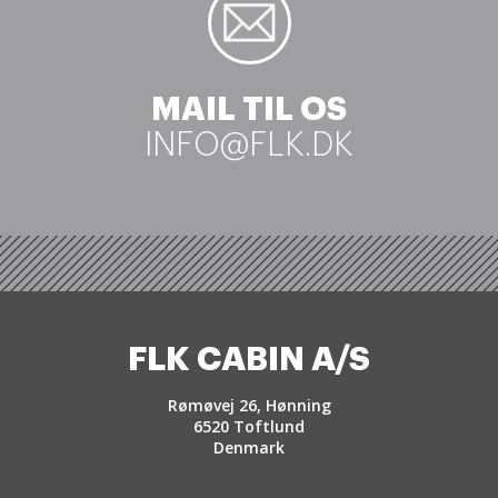
MAIL TIL OS
INFO@FLK.DK
FLK CABIN A/S
Rømøvej 26, Hønning
6520 Toftlund
Denmark