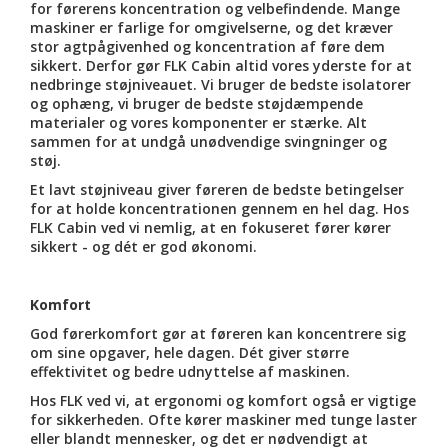
for førerens koncentration og velbefindende. Mange
maskiner er farlige for omgivelserne, og det kræver
stor agtpågivenhed og koncentration af føre dem
sikkert. Derfor gør FLK Cabin altid vores yderste for at
nedbringe støjniveauet. Vi bruger de bedste isolatorer
og ophæng, vi bruger de bedste støjdæmpende
materialer og vores komponenter er stærke. Alt
sammen for at undgå unødvendige svingninger og
støj.
Et lavt støjniveau giver føreren de bedste betingelser
for at holde koncentrationen gennem en hel dag. Hos
FLK Cabin ved vi nemlig, at en fokuseret fører kører
sikkert - og dét er god økonomi.
Komfort
God førerkomfort gør at føreren kan koncentrere sig
om sine opgaver, hele dagen. Dét giver større
effektivitet og bedre udnyttelse af maskinen.
Hos FLK ved vi, at ergonomi og komfort også er vigtige
for sikkerheden. Ofte kører maskiner med tunge laster
eller blandt mennesker, og det er nødvendigt at